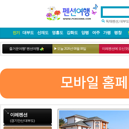
독채펜션, 대부도
대부도
선재도
영흥도
강화도
양평
여주
가평
평창
인기
즐거운여행! 펜션여행
▶오늘:2026년 08월 08일
이레펜션에 오신것을
모바일 홈페
이레펜션
(경기안산 대부도)