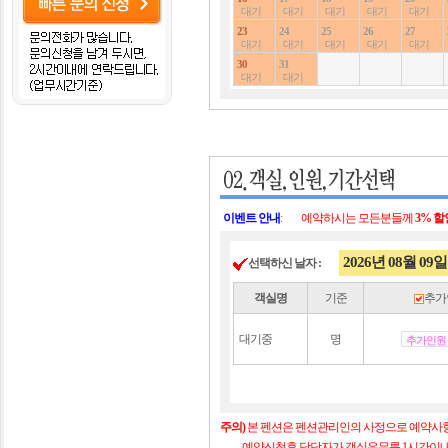
대기
대기
대기
대기
대기
23
24
25
26
27
대기
대기
대기
대기
대기
30
31
대기
대기
이벤트 안내
:
예약하시는 모든분들께
3% 
2026년 08월 09일
선택하신 날자 :
객실명
기준
추가
대기중
명
주의)
본 펜션은 펜션관리인의 사정으로 예약사항
예약신청후 담당자가 객실유무를 1시간이내에 