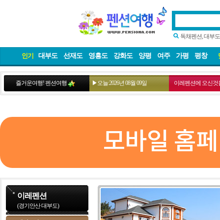
독채펜션, 대부도
대부도
선재도
영흥도
강화도
양평
여주
가평
평창
인기
즐거운여행! 펜션여행
▶오늘:2026년 08월 09일
이레펜션에 오신것을
모바일 홈페
이레펜션
(경기안산 대부도)