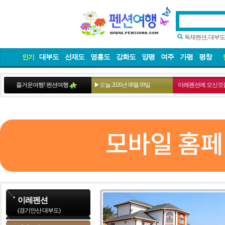
독채펜션, 대부도
대부도
선재도
영흥도
강화도
양평
여주
가평
평창
인기
즐거운여행! 펜션여행
▶오늘:2026년 08월 09일
이레펜션에 오신것을
모바일 홈페
이레펜션
(경기안산 대부도)