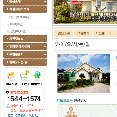
그랜드(독채)(60평)
리버뷰(10평)
마운틴뷰(10평)
-
-
-
-
-