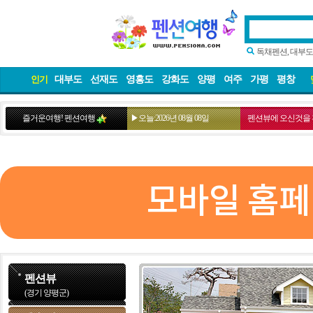
독채펜션, 대부도
대부도
선재도
영흥도
강화도
양평
여주
가평
평창
인기
즐거운여행! 펜션여행
▶오늘:2026년 08월 08일
펜션뷰에 오신것을 
모바일 홈페
펜션뷰
(경기 양평군)