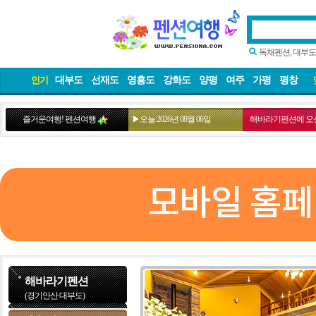
독채펜션, 대부도
대부도
선재도
영흥도
강화도
양평
여주
가평
평창
인기
즐거운여행! 펜션여행
▶오늘:2026년 08월 06일
해바라기펜션에 오
모바일 홈페
해바라기펜션
(경기안산 대부도)